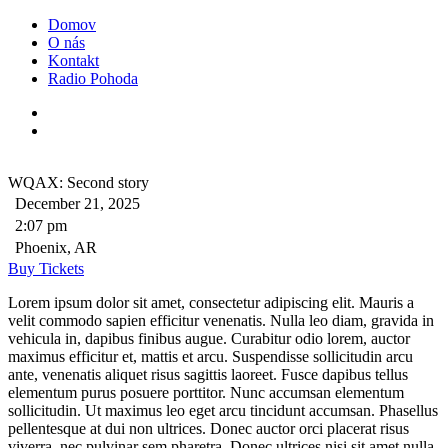
Domov
O nás
Kontakt
Radio Pohoda
WQAX: Second story
December 21, 2025
2:07 pm
Phoenix, AR
Buy Tickets
Lorem ipsum dolor sit amet, consectetur adipiscing elit. Mauris a
velit commodo sapien efficitur venenatis. Nulla leo diam, gravida in
vehicula in, dapibus finibus augue. Curabitur odio lorem, auctor
maximus efficitur et, mattis et arcu. Suspendisse sollicitudin arcu
ante, venenatis aliquet risus sagittis laoreet. Fusce dapibus tellus
elementum purus posuere porttitor. Nunc accumsan elementum
sollicitudin. Ut maximus leo eget arcu tincidunt accumsan. Phasellus
pellentesque at dui non ultrices. Donec auctor orci placerat risus
viverra, nec pulvinar sem pharetra. Donec ultrices nisi sit amet nulla